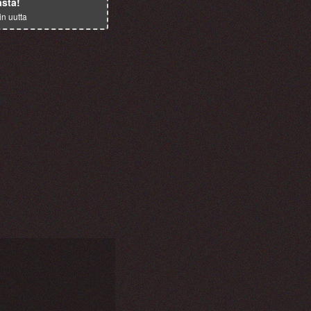
ästä!
in uutta