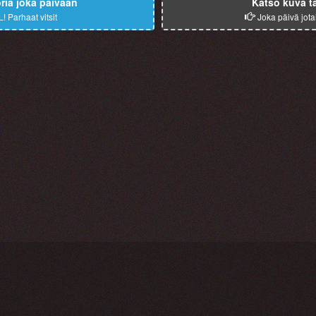
ia joka päivään
Katso kuva t
L!
Parhaat vitsit
Joka päivä jota