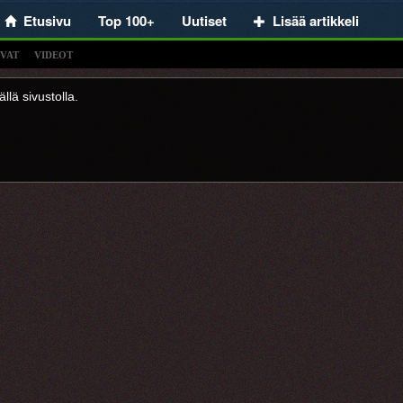
Etusivu
Top 100+
Uutiset
Lisää artikkeli
VAT
VIDEOT
llä sivustolla.