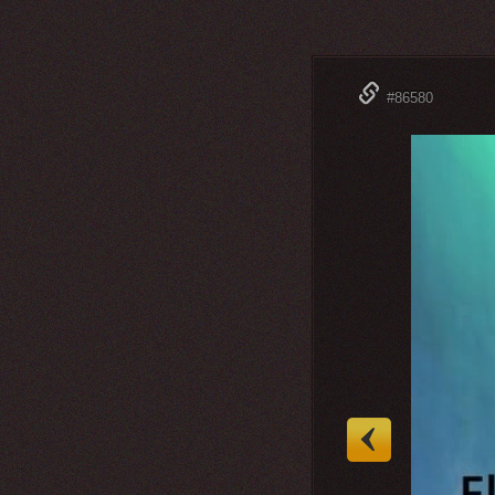
#86580