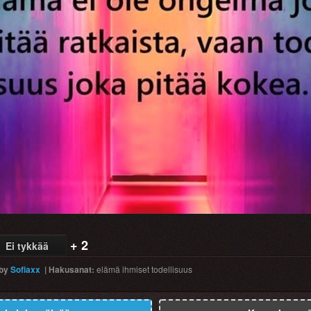
+ 2
Ei tykkää
by
Sofiaxx
|
Hakusanat
:
elämä
ihmiset
todellisuus