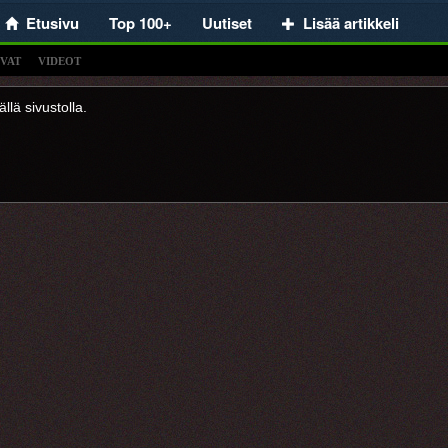
Etusivu
Top 100+
Uutiset
Lisää artikkeli
VAT
VIDEOT
llä sivustolla.