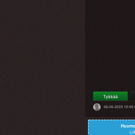
Tykkää
08-06-2025 19:06
Huumor
LO