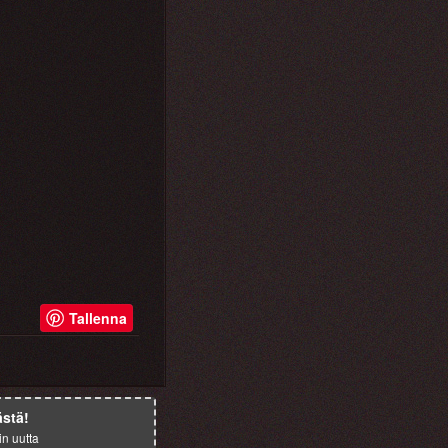
Tallenna
ästä!
in uutta