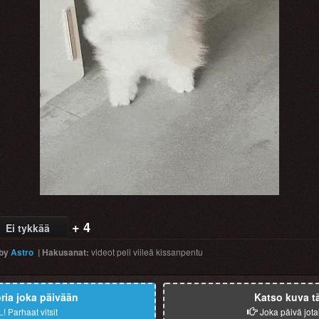
Video
+ 4
Ei tykkää
by
Astro
|
Hakusanat
:
videot
peli
viileä
kissanpentu
ia joka päivään
Katso kuva t
L!
Parhaat vitsit
Joka päivä jota