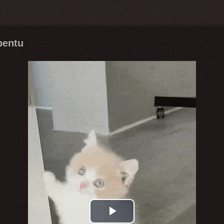
pentu
Play