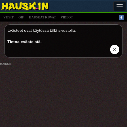
Tog
navi
VITSIT
GIF
HAUSKAT KUVAT
VIDEOT
Evästeet ovat käytössä tällä sivustolla.
Tietoa evästeistä.
.
MAINOS