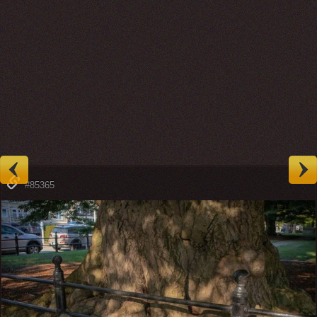
#85365