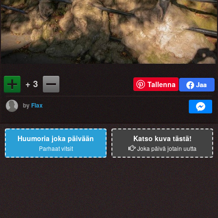
+ 3
Tallenna
by
Flax
Huumoria joka päivään
Katso kuva tästä!
Parhaat vitsit
Joka päivä jotain uutta