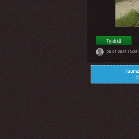
Tykkää
28-05-2025 13:25
Huumor
LO