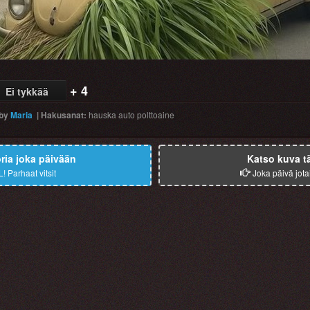
+ 4
Ei tykkää
by
Maria
|
Hakusanat
:
hauska
auto
polttoaine
ia joka päivään
Katso kuva t
L!
Parhaat vitsit
Joka päivä jota