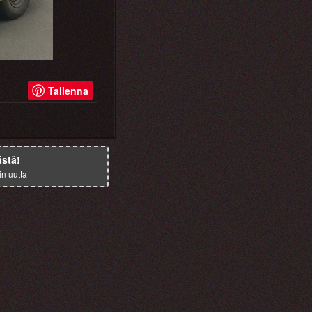
Tallenna
ästä!
in uutta