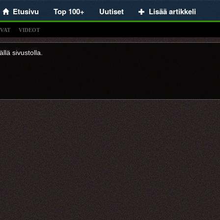
Etusivu
Top 100+
Uutiset
Lisää artikkeli
VAT
VIDEOT
llä sivustolla.