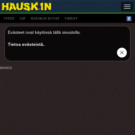
Tog
navi
VITSIT
GIF
HAUSKAT KUVAT
VIDEOT
Evästeet ovat käytössä tällä sivustolla.
Tietoa evästeistä.
.
MAINOS