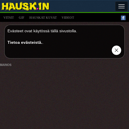
Tog
navi
VITSIT
GIF
HAUSKAT KUVAT
VIDEOT
Evästeet ovat käytössä tällä sivustolla.
Tietoa evästeistä.
.
MAINOS