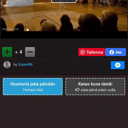
Play
Video
+ 4
Tallenna
by
Suomi99
Huumoria joka päivään
Katso kuva tästä!
Parhaat vitsit
Joka päivä jotain uutta