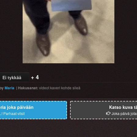
Video
+ 4
Ei tykkää
by
Maria
|
Hakusanat
:
videot
kaveri
kohde
sileä
ia joka päivään
Katso kuva t
L!
Parhaat vitsit
Joka päivä jota