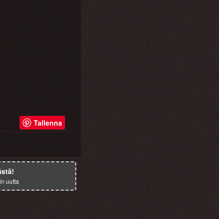
Tallenna
ästä!
in uutta