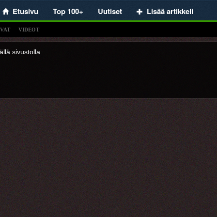
Etusivu
Top 100+
Uutiset
Lisää artikkeli
VAT
VIDEOT
llä sivustolla.