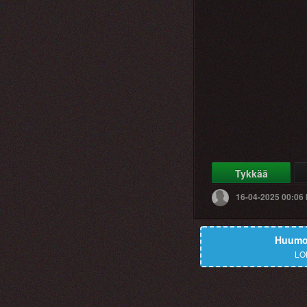
Tykkää
16-04-2025 00:06
Huumor
LO