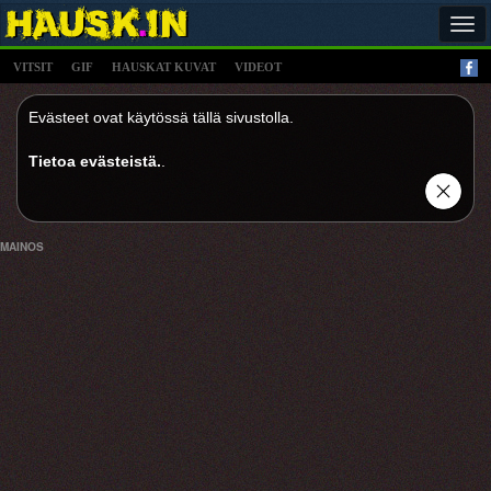
Tog
navi
VITSIT
GIF
HAUSKAT KUVAT
VIDEOT
Evästeet ovat käytössä tällä sivustolla.
Tietoa evästeistä.
.
MAINOS