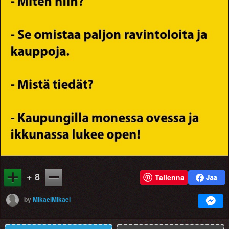
+ 8
Tallenna
by
MikaelMikael