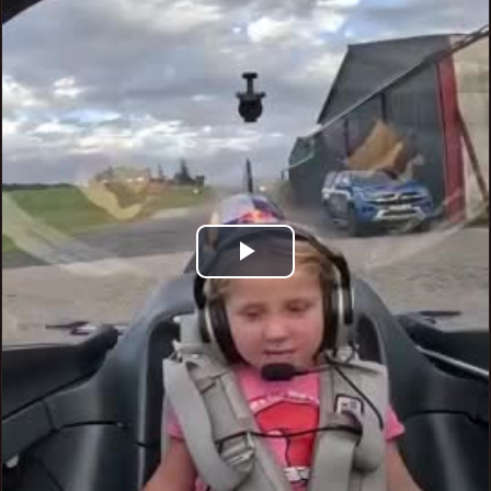
Play
Video