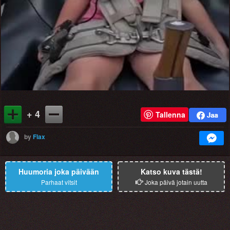
+ 4
Tallenna
by
Flax
Huumoria joka päivään
Katso kuva tästä!
Parhaat vitsit
Joka päivä jotain uutta