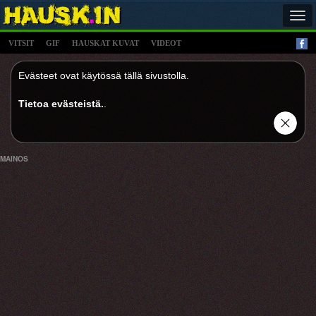
Tog
navi
VITSIT
GIF
HAUSKAT KUVAT
VIDEOT
Evästeet ovat käytössä tällä sivustolla.
Tietoa evästeistä.
.
MAINOS