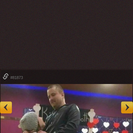
#81873