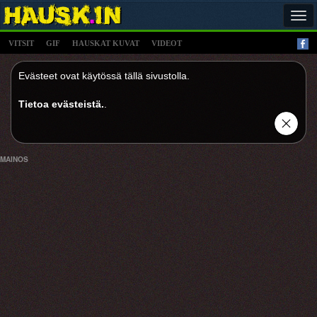
Tog
navi
VITSIT
GIF
HAUSKAT KUVAT
VIDEOT
Evästeet ovat käytössä tällä sivustolla.
Tietoa evästeistä.
.
MAINOS