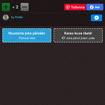
+ 2
Tallenna
by
FinMe
Huumoria joka päivään
Katso kuva tästä!
Parhaat vitsit
Joka päivä jotain uutta