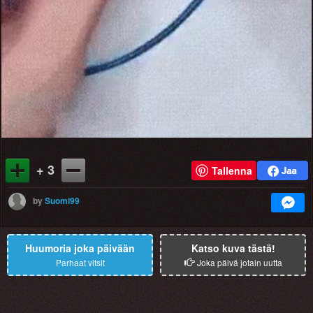
+ 3
Tallenna
by
Suomi99
Huumoria joka päivään
Katso kuva tästä!
Parhaat vitsit
Joka päivä jotain uutta