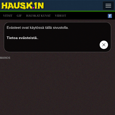
Tog
navi
VITSIT
GIF
HAUSKAT KUVAT
VIDEOT
Evästeet ovat käytössä tällä sivustolla.
Tietoa evästeistä.
.
MAINOS