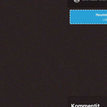
Huumor
LO
Kommentit