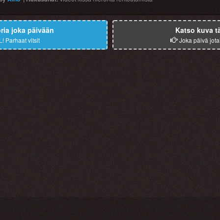
ia joka päivään
Katso kuva t
L!
Parhaat vitsit
Joka päivä jota