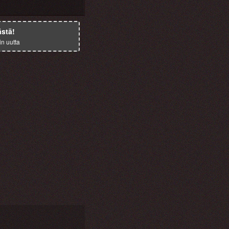
ästä!
in uutta