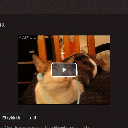
ua
Play
Video
+ 3
Ei tykkää
by
Aino
|
Hakusanat
:
videot
kissa
hieronta
rentoutumista