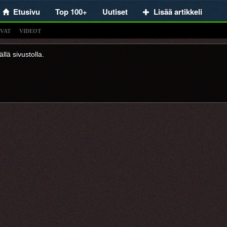
Etusivu
Top 100+
Uutiset
Lisää artikkeli
VAT
VIDEOT
llä sivustolla.