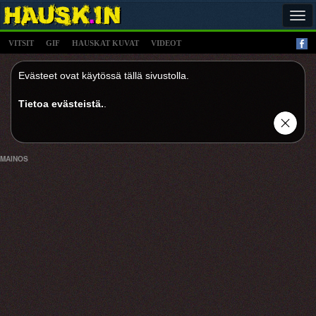
Tog
navi
VITSIT
GIF
HAUSKAT KUVAT
VIDEOT
Evästeet ovat käytössä tällä sivustolla.
Tietoa evästeistä.
.
MAINOS