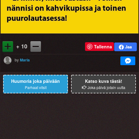
+ 10
Tallenna
by
Maria
Huumoria joka päivään
Katso kuva tästä!
Parhaat vitsit
Joka päivä jotain uutta