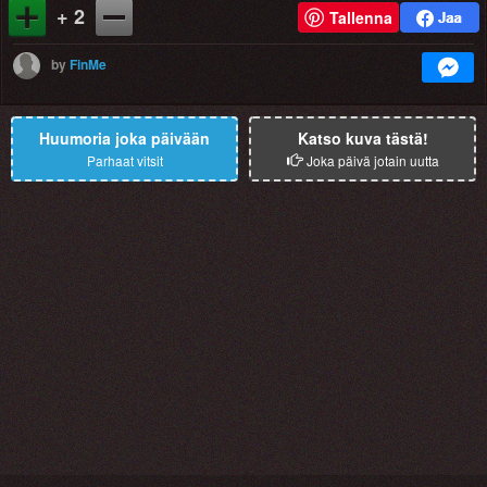
+ 2
Tallenna
by
FinMe
Huumoria joka päivään
Katso kuva tästä!
Parhaat vitsit
Joka päivä jotain uutta