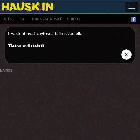
Tog
navi
VITSIT
GIF
HAUSKAT KUVAT
VIDEOT
Evästeet ovat käytössä tällä sivustolla.
Tietoa evästeistä.
.
MAINOS