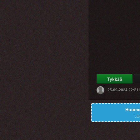
Tykkää
25-09-2024 22:21
Huumor
LO