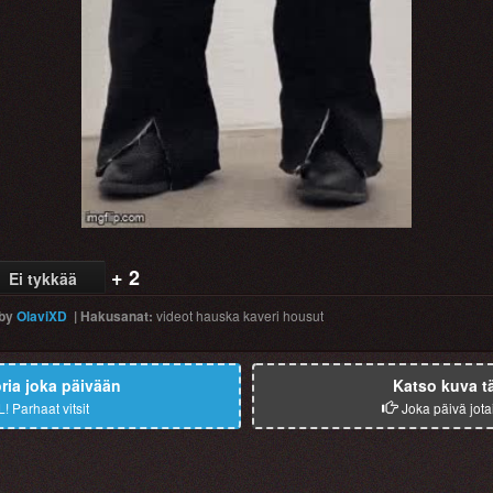
Video
+ 2
Ei tykkää
by
OlaviXD
|
Hakusanat
:
videot
hauska
kaveri
housut
ia joka päivään
Katso kuva t
L!
Parhaat vitsit
Joka päivä jota