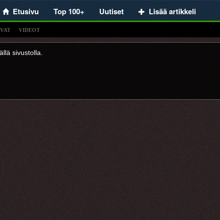
Etusivu
Top 100+
Uutiset
Lisää artikkeli
VAT
VIDEOT
llä sivustolla.