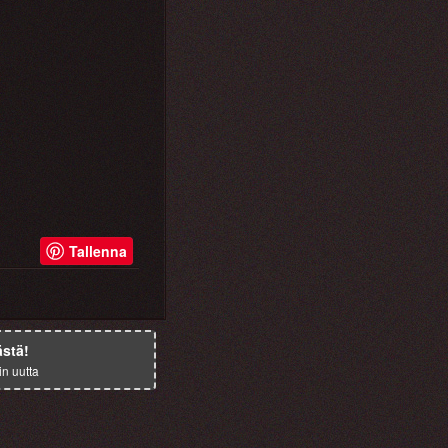
Tallenna
ästä!
in uutta