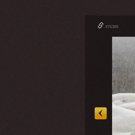
#76389