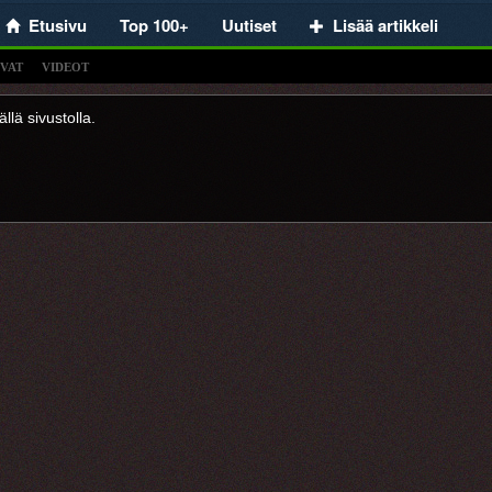
Etusivu
Top 100+
Uutiset
Lisää artikkeli
VAT
VIDEOT
llä sivustolla.