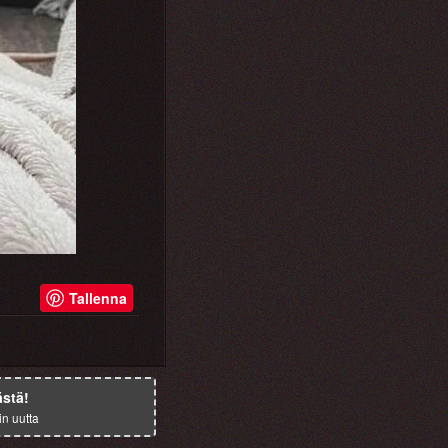
Tallenna
ästä!
in uutta