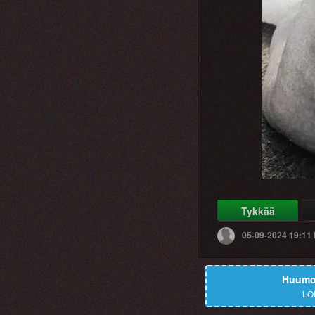
Tykkää
05-09-2024 19:11
Huumor
LO