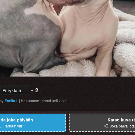
+ 2
Ei tykkää
by
Emilia1
|
Hakusanat
:
kissat
peli
viileä
ia joka päivään
Katso kuva t
L!
Parhaat vitsit
Joka päivä jota