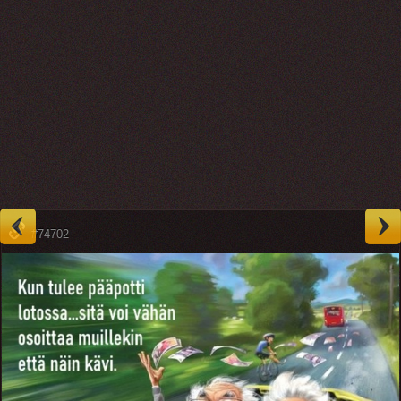
#74702