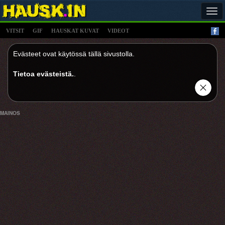
Tog
navi
VITSIT
GIF
HAUSKAT KUVAT
VIDEOT
Evästeet ovat käytössä tällä sivustolla.
Tietoa evästeistä.
.
MAINOS