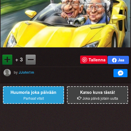
+ 3
Tallenna
by
JJohn1m
Huumoria joka päivään
Katso kuva tästä!
Parhaat vitsit
Joka päivä jotain uutta