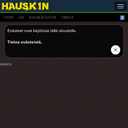
Tog
navi
VITSIT
GIF
HAUSKAT KUVAT
VIDEOT
Evästeet ovat käytössä tällä sivustolla.
Tietoa evästeistä.
.
MAINOS