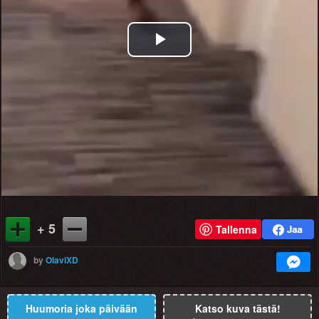
Play
Video
+ 5
Tallenna
by
OlaviXD
Huumoria joka päivään
Katso kuva tästä!