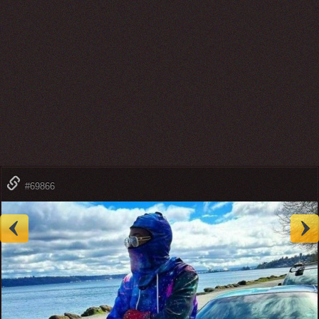
#69866