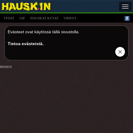
Tog
navi
VITSIT
GIF
HAUSKAT KUVAT
VIDEOT
Evästeet ovat käytössä tällä sivustolla.
Tietoa evästeistä.
.
MAINOS