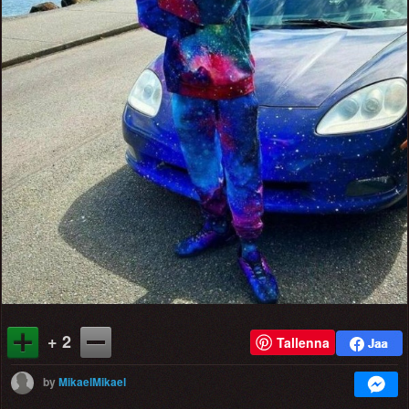
+ 2
Tallenna
by
MikaelMikael