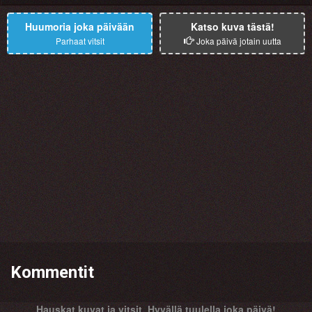
Huumoria joka päivään
Katso kuva tästä!
Parhaat vitsit
Joka päivä jotain uutta
Kommentit
Hauskat kuvat ja vitsit. Hyvällä tuulella joka päivä!