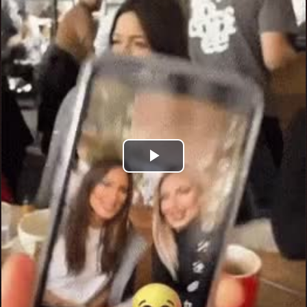
Play
Video