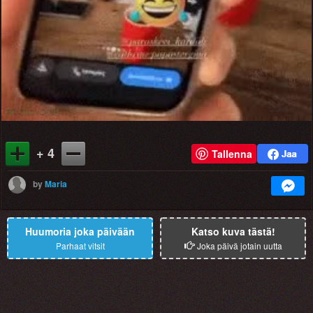
+ 4
Tallenna
by
Maria
Huumoria joka päivään
Katso kuva tästä!
Parhaat vitsit
Joka päivä jotain uutta