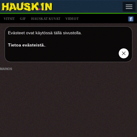
Tog
navi
VITSIT
GIF
HAUSKAT KUVAT
VIDEOT
Evästeet ovat käytössä tällä sivustolla.
Tietoa evästeistä.
.
MAINOS