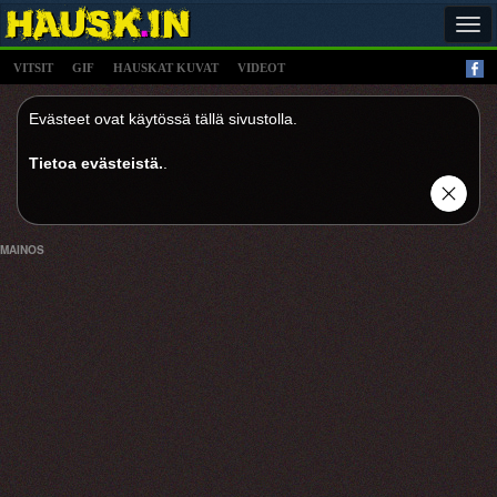
Tog
navi
VITSIT
GIF
HAUSKAT KUVAT
VIDEOT
Evästeet ovat käytössä tällä sivustolla.
Tietoa evästeistä.
.
MAINOS