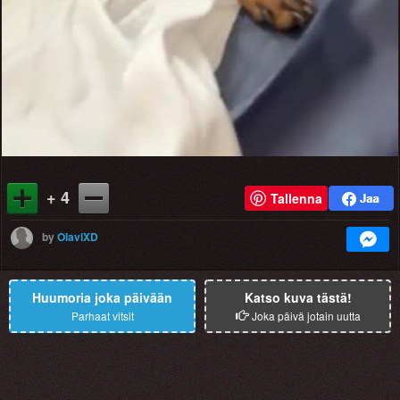
+ 4
Tallenna
by
OlaviXD
Huumoria joka päivään
Katso kuva tästä!
Parhaat vitsit
Joka päivä jotain uutta