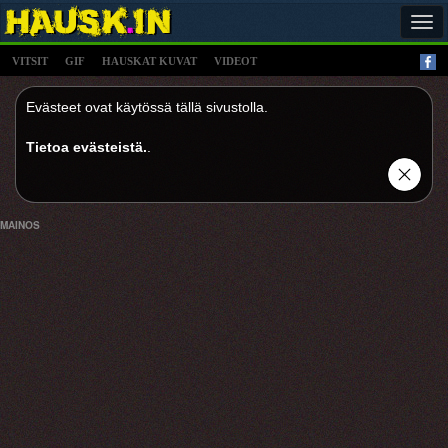
Tog
navi
VITSIT
GIF
HAUSKAT KUVAT
VIDEOT
Evästeet ovat käytössä tällä sivustolla.
Tietoa evästeistä.
.
MAINOS