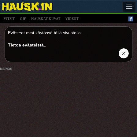
Tog
navi
VITSIT
GIF
HAUSKAT KUVAT
VIDEOT
Evästeet ovat käytössä tällä sivustolla.
Tietoa evästeistä.
.
MAINOS