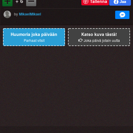
+ 6
Tallenna
by
MikaelMikael
Huumoria joka päivään
Katso kuva tästä!
Parhaat vitsit
Joka päivä jotain uutta