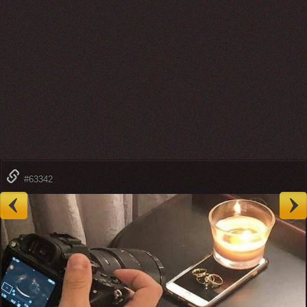
#63342