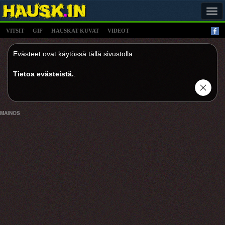
Tog
navi
VITSIT
GIF
HAUSKAT KUVAT
VIDEOT
Evästeet ovat käytössä tällä sivustolla.
Tietoa evästeistä.
.
MAINOS