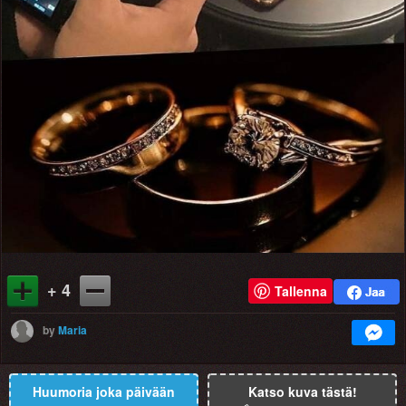
+ 4
Tallenna
by
Maria
Huumoria joka päivään
Katso kuva tästä!