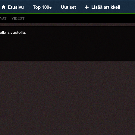
Etusivu
Top 100+
Uutiset
Lisää artikkeli
VAT
VIDEOT
llä sivustolla.