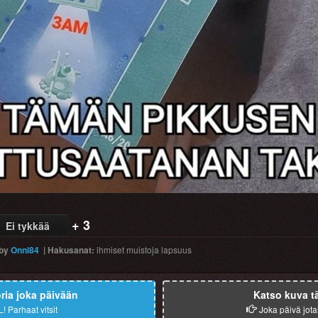
+ 3
Ei tykkää
by
Onni84
|
Hakusanat
:
ihmiset
muistoja
lapsuus
ia joka päivään
Katso kuva t
L!
Parhaat vitsit
Joka päivä jota