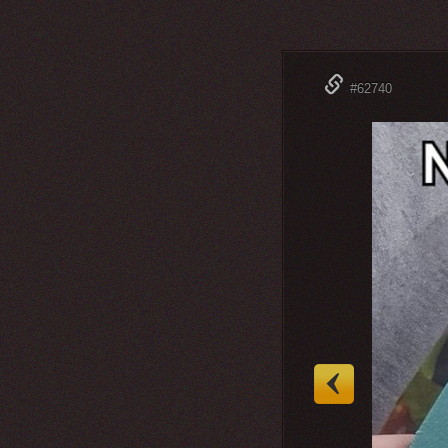
#62740