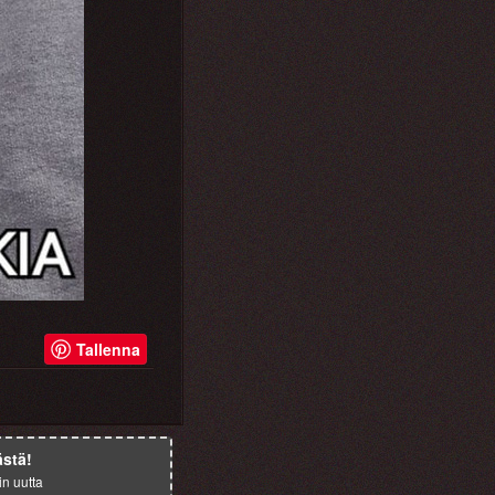
Tallenna
ästä!
in uutta