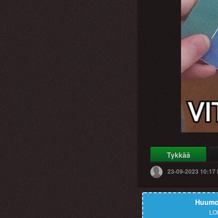
Tykkää
23-09-2023 10:17
Huumor
LO