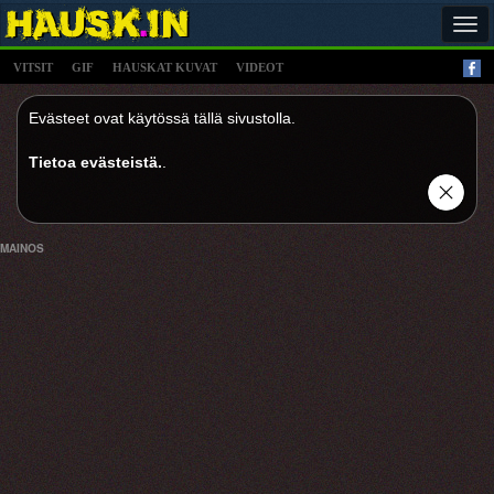
Tog
navi
VITSIT
GIF
HAUSKAT KUVAT
VIDEOT
Evästeet ovat käytössä tällä sivustolla.
Tietoa evästeistä.
.
MAINOS