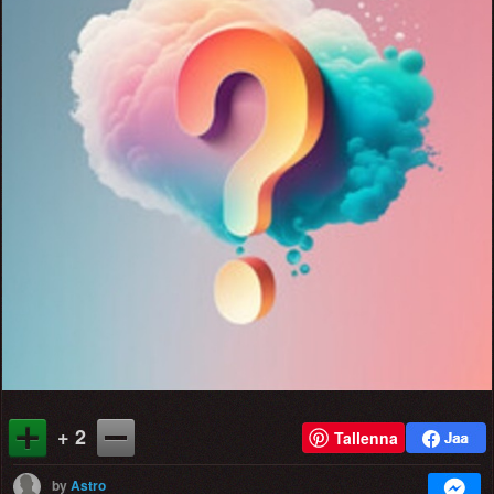
+ 2
Tallenna
by
Astro