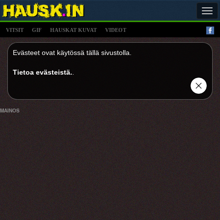
Tog
navi
VITSIT
GIF
HAUSKAT KUVAT
VIDEOT
Evästeet ovat käytössä tällä sivustolla.
Tietoa evästeistä.
.
MAINOS