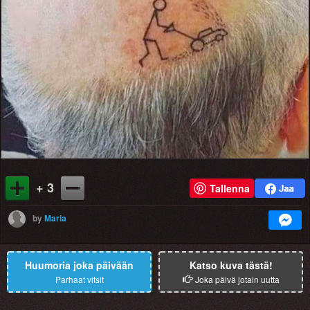
+ 3
Tallenna
by
Maria
Huumoria joka päivään
Katso kuva tästä!
Parhaat vitsit
Joka päivä jotain uutta