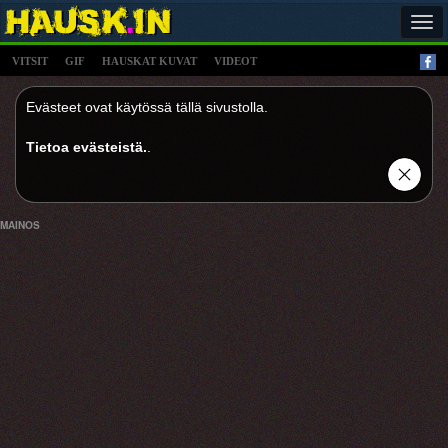
Tog
navi
VITSIT
GIF
HAUSKAT KUVAT
VIDEOT
Evästeet ovat käytössä tällä sivustolla.
Tietoa evästeistä.
.
MAINOS