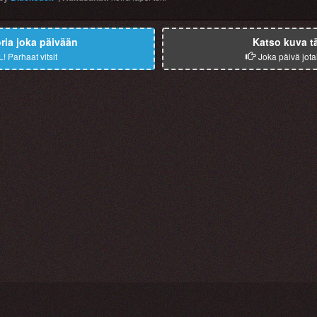
ia joka päivään
Katso kuva t
L!
Parhaat vitsit
Joka päivä jota