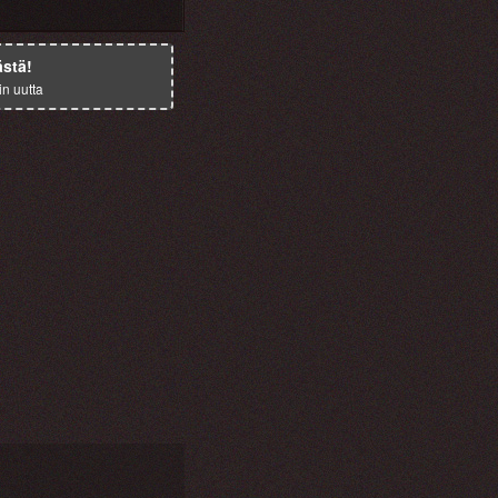
ästä!
in uutta