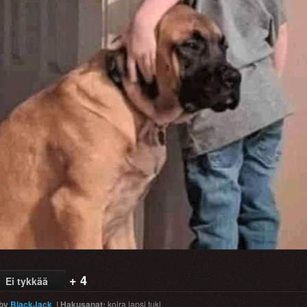
+ 4
Ei tykkää
by
BlackJack
|
Hakusanat
:
koira
lapsi
tuki