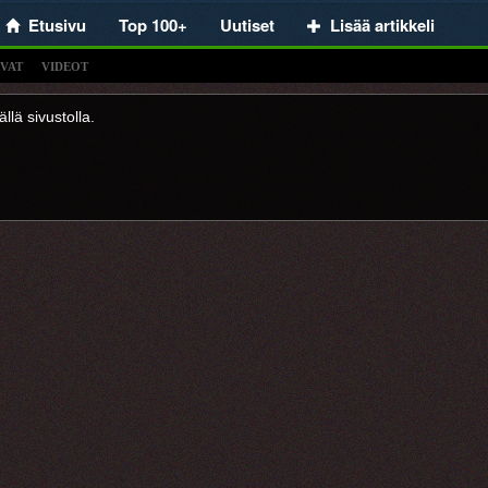
Etusivu
Top 100+
Uutiset
Lisää artikkeli
VAT
VIDEOT
llä sivustolla.