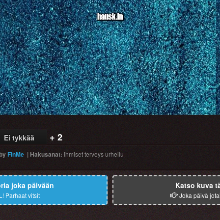
+ 2
Ei tykkää
by
FinMe
|
Hakusanat
:
ihmiset
terveys
urheilu
ia joka päivään
Katso kuva t
L!
Parhaat vitsit
Joka päivä jota