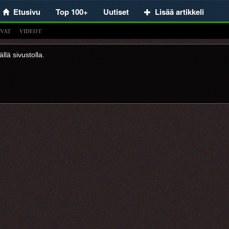
Etusivu
Top 100+
Uutiset
Lisää artikkeli
VAT
VIDEOT
llä sivustolla.