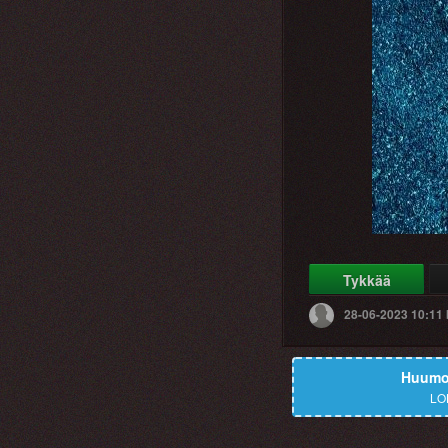
Tykkää
28-06-2023 10:11
Huumor
LO