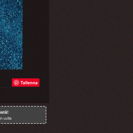
Tallenna
ästä!
in uutta