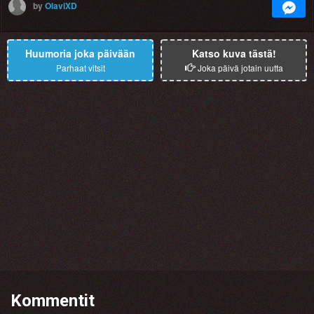
by
OlaviXD
Huumoria joka päivään
Katso kuva tästä!
Parhaat vitsit
Joka päivä jotain uutta
Kommentit