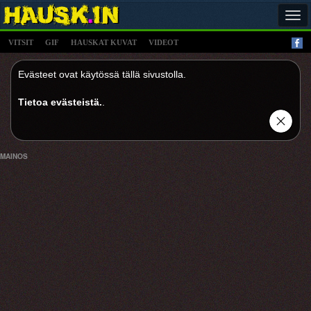
Tog
navi
VITSIT
GIF
HAUSKAT KUVAT
VIDEOT
Evästeet ovat käytössä tällä sivustolla.
Tietoa evästeistä.
.
MAINOS