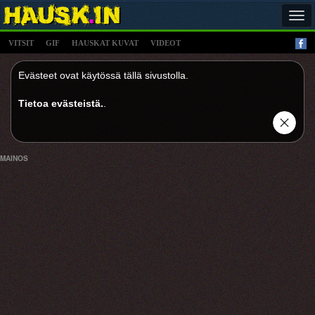
Tog
navi
VITSIT
GIF
HAUSKAT KUVAT
VIDEOT
Evästeet ovat käytössä tällä sivustolla.
Tietoa evästeistä.
.
MAINOS