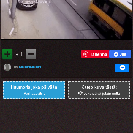
+ 1
Tallenna
by
MikaelMikael
Huumoria joka päivään
Katso kuva tästä!
Parhaat vitsit
Joka päivä jotain uutta