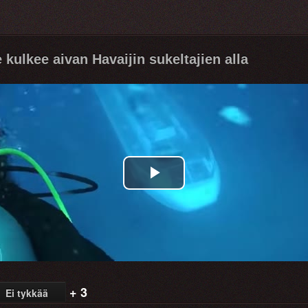
kulkee aivan Havaijin sukeltajien alla
Play
Video
+ 3
Ei tykkää