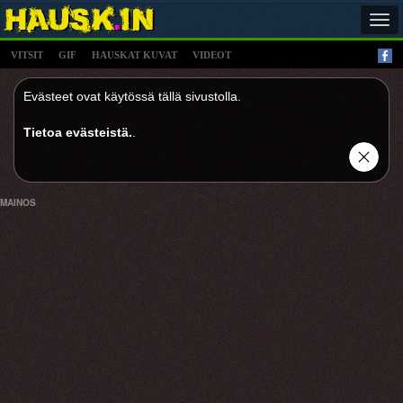
Tog
navi
VITSIT
GIF
HAUSKAT KUVAT
VIDEOT
Evästeet ovat käytössä tällä sivustolla.
Tietoa evästeistä.
.
MAINOS