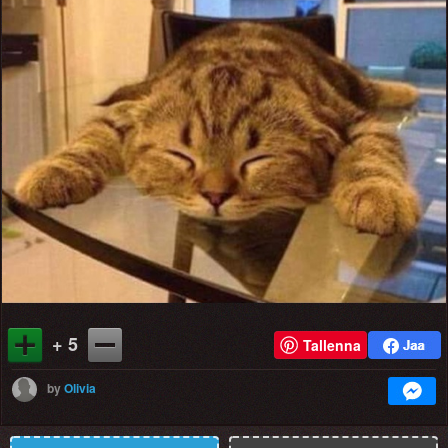
+ 5
Tallenna
by
Olivia