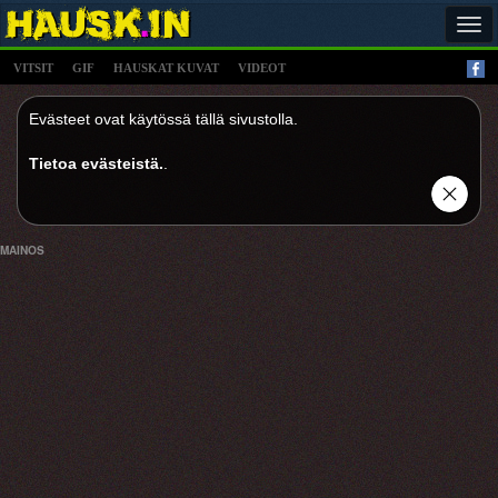
Tog
navi
VITSIT
GIF
HAUSKAT KUVAT
VIDEOT
Evästeet ovat käytössä tällä sivustolla.
Tietoa evästeistä.
.
MAINOS