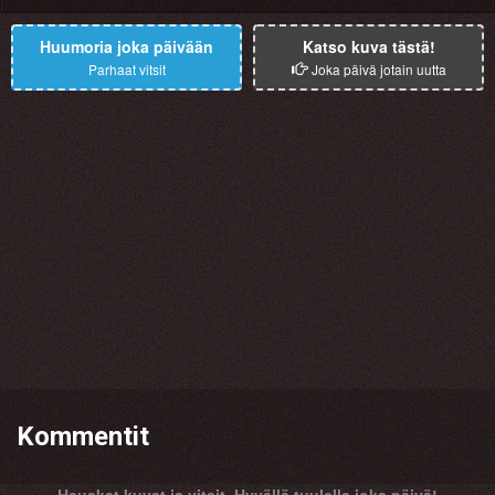
Huumoria joka päivään
Katso kuva tästä!
Parhaat vitsit
Joka päivä jotain uutta
Kommentit
Hauskat kuvat ja vitsit. Hyvällä tuulella joka päivä!