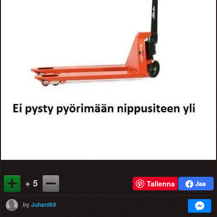
+ 5
Tallenna
by
Juhani69