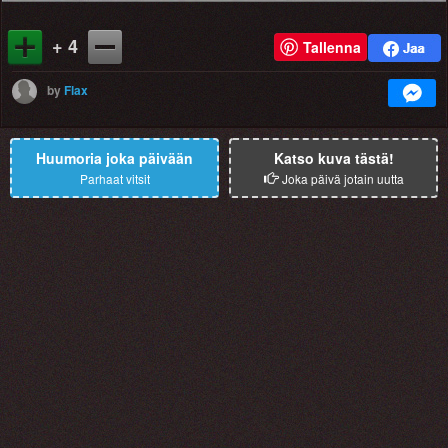
+ 4
Tallenna
by
Flax
Huumoria joka päivään
Katso kuva tästä!
Parhaat vitsit
Joka päivä jotain uutta