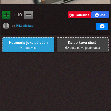
+ 10
Tallenna
by
MikaelMikael
Huumoria joka päivään
Katso kuva tästä!
Parhaat vitsit
Joka päivä jotain uutta