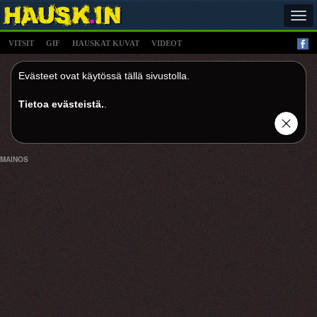
Tog
navi
VITSIT
GIF
HAUSKAT KUVAT
VIDEOT
Evästeet ovat käytössä tällä sivustolla.
Tietoa evästeistä.
.
MAINOS