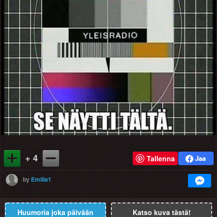
+ 4
Tallenna
by
Emilia1
Huumoria joka päivään
Katso kuva tästä!