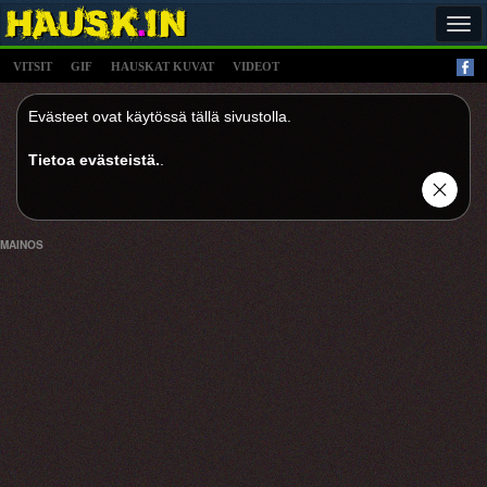
Tog
navi
VITSIT
GIF
HAUSKAT KUVAT
VIDEOT
Evästeet ovat käytössä tällä sivustolla.
Tietoa evästeistä.
.
MAINOS