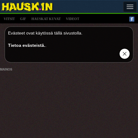
Tog
navi
VITSIT
GIF
HAUSKAT KUVAT
VIDEOT
Evästeet ovat käytössä tällä sivustolla.
Tietoa evästeistä.
.
MAINOS