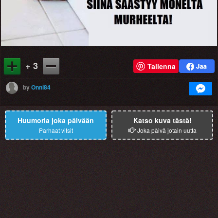
+ 3
Tallenna
by
Onni84
Huumoria joka päivään
Katso kuva tästä!
Parhaat vitsit
Joka päivä jotain uutta