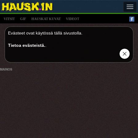
Tog
navi
VITSIT
GIF
HAUSKAT KUVAT
VIDEOT
Evästeet ovat käytössä tällä sivustolla.
Tietoa evästeistä.
.
MAINOS