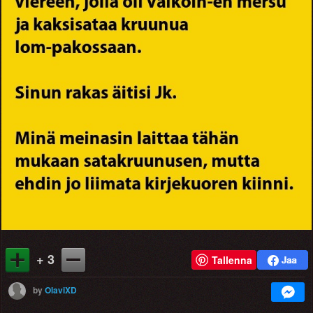
+ 3
Tallenna
by
OlaviXD