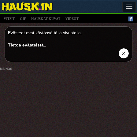
Tog
navi
VITSIT
GIF
HAUSKAT KUVAT
VIDEOT
Evästeet ovat käytössä tällä sivustolla.
Tietoa evästeistä.
.
MAINOS