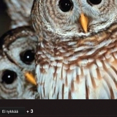
+ 3
Ei tykkää