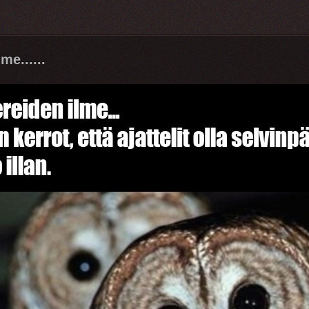
me......