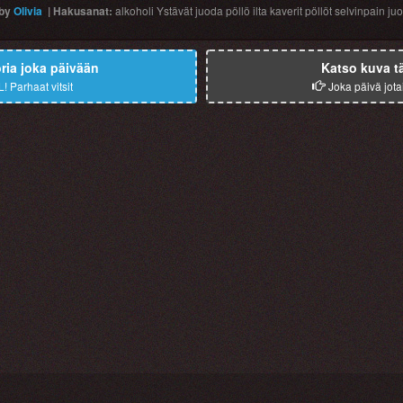
by
Olivia
|
Hakusanat
:
alkoholi
Ystävät
juoda
pöllö
ilta
kaverit
pöllöt
selvinpain
ju
ia joka päivään
Katso kuva t
L!
Parhaat vitsit
Joka päivä jota