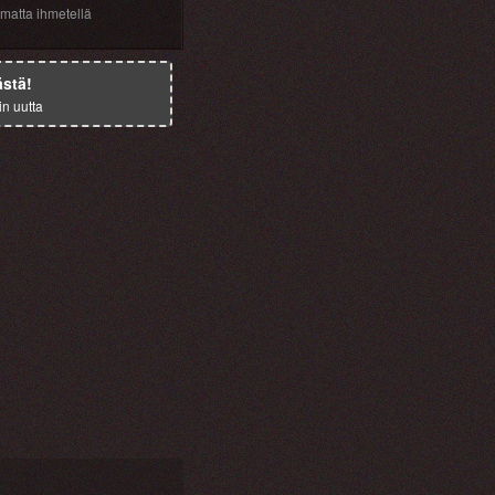
omatta
ihmetellä
ästä!
in uutta