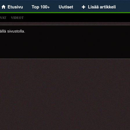
Etusivu
Top 100+
Uutiset
Lisää artikkeli
VAT
VIDEOT
llä sivustolla.