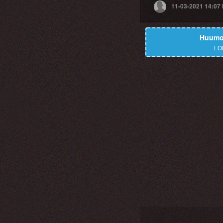
11-03-2021 14:07
Huumor
LO