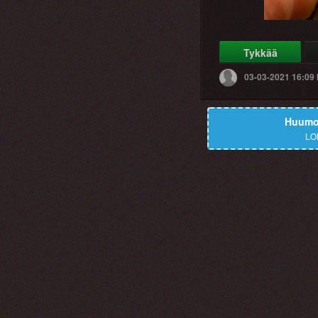
Tykkää
03-03-2021 16:09
Huumor
LO