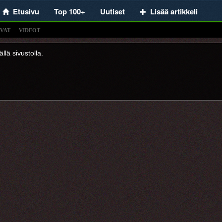
Etusivu
Top 100+
Uutiset
Lisää artikkeli
VAT
VIDEOT
llä sivustolla.