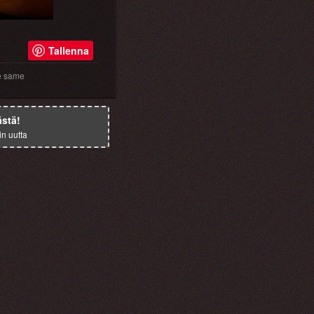
Tallenna
e
same
ästä!
in uutta