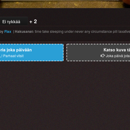
+ 2
Ei tykkää
by
Flax
|
Hakusanat
:
time
take
sleeping
under
never
any
circumstance
pill
laxativ
ia joka päivään
Katso kuva t
L!
Parhaat vitsit
Joka päivä jota