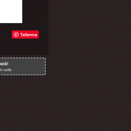
Tallenna
ästä!
in uutta