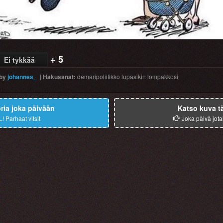
+ 5
Ei tykkää
by
johannes_
|
Hakusanat
:
demaripoliitikko
lupasikin
lompakkosi
ia joka päivään
Katso kuva t
L!
Parhaat vitsit
Joka päivä jota