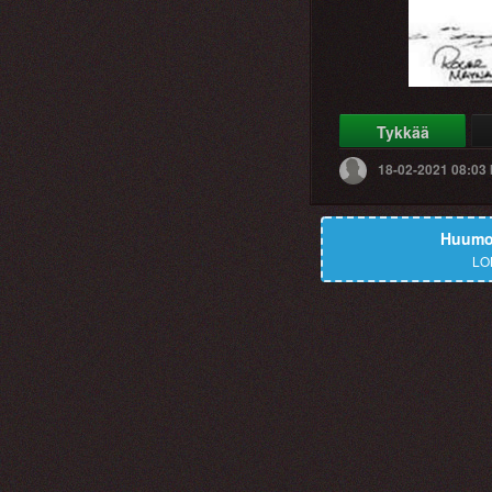
Tykkää
18-02-2021 08:03
Huumor
LO