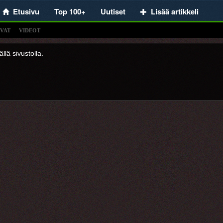
Etusivu
Top 100+
Uutiset
Lisää artikkeli
VAT
VIDEOT
llä sivustolla.