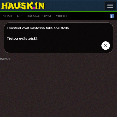
Tog
navi
VITSIT
GIF
HAUSKAT KUVAT
VIDEOT
Evästeet ovat käytössä tällä sivustolla.
Tietoa evästeistä.
.
MAINOS