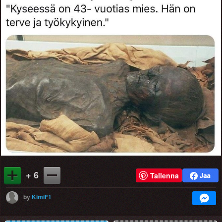
+ 6
Tallenna
by
KimiF1