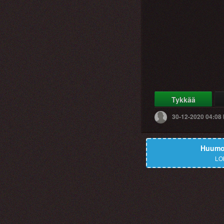
Tykkää
30-12-2020 04:08
Huumor
LO