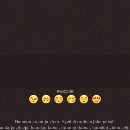
FANZONE
Hauskat kuvat ja vitsit. Hyvällä tuulella joka päivä!
uskoja vitsejä, hauskat kuvat, huumori kuvat, hauskat videot. Huu