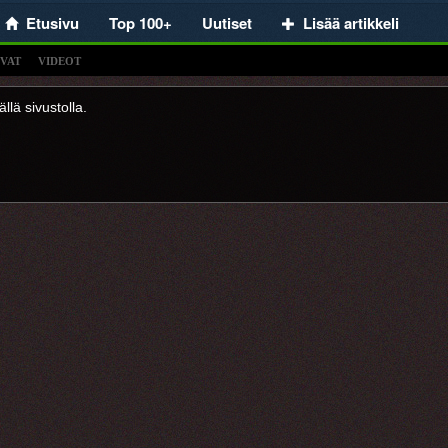
Etusivu
Top 100+
Uutiset
Lisää artikkeli
VAT
VIDEOT
llä sivustolla.