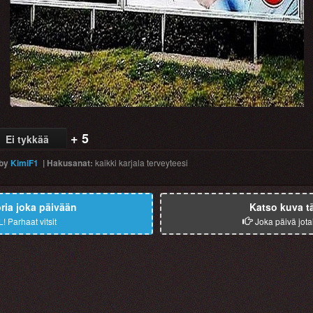
+ 5
Ei tykkää
by
KimiF1
|
Hakusanat
:
kaikki
karjala
terveyteesi
ia joka päivään
Katso kuva t
L!
Parhaat vitsit
Joka päivä jota