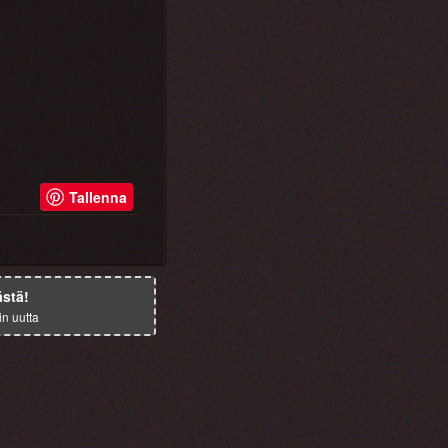
Tallenna
ästä!
in uutta