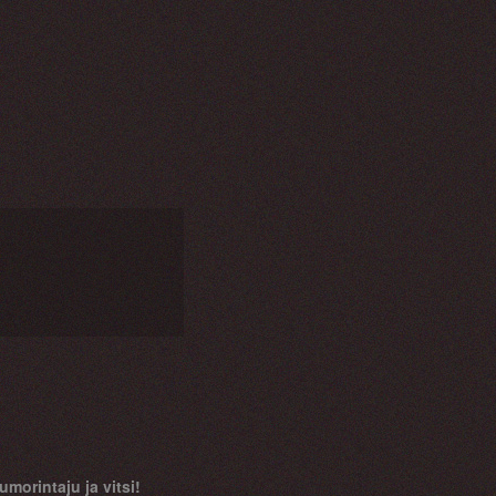
morintaju ja vitsi!