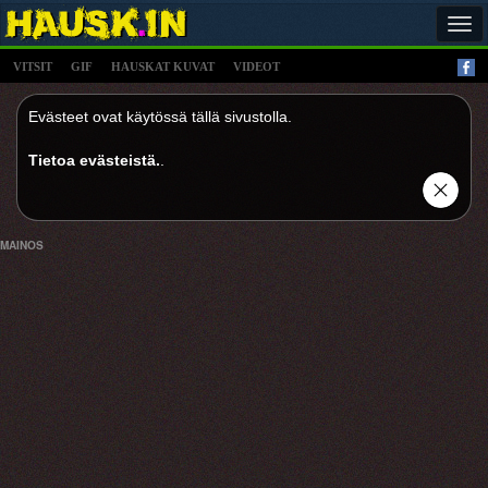
Tog
navi
VITSIT
GIF
HAUSKAT KUVAT
VIDEOT
Evästeet ovat käytössä tällä sivustolla.
Tietoa evästeistä.
.
MAINOS