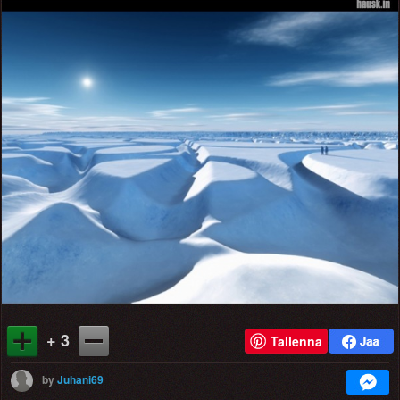
+ 3
Tallenna
by
Juhani69