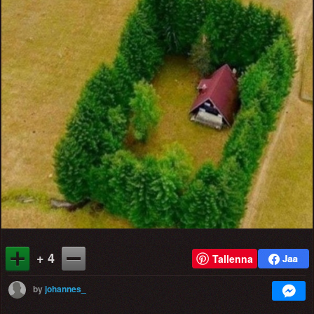
+ 4
Tallenna
by
johannes_