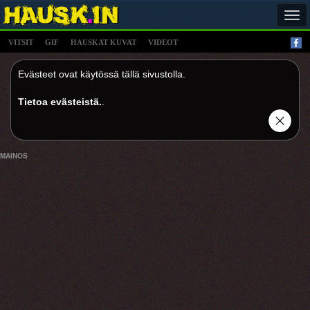
Tog
navi
VITSIT
GIF
HAUSKAT KUVAT
VIDEOT
Evästeet ovat käytössä tällä sivustolla.
Tietoa evästeistä.
.
MAINOS