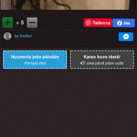
+ 5
Tallenna
by
Emilia1
Huumoria joka päivään
Katso kuva tästä!
Parhaat vitsit
Joka päivä jotain uutta