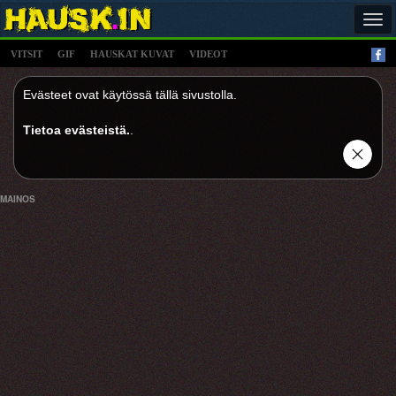
Tog
navi
VITSIT
GIF
HAUSKAT KUVAT
VIDEOT
Evästeet ovat käytössä tällä sivustolla.
Tietoa evästeistä.
.
MAINOS