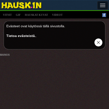
Tog
navi
VITSIT
GIF
HAUSKAT KUVAT
VIDEOT
Evästeet ovat käytössä tällä sivustolla.
Tietoa evästeistä.
.
MAINOS