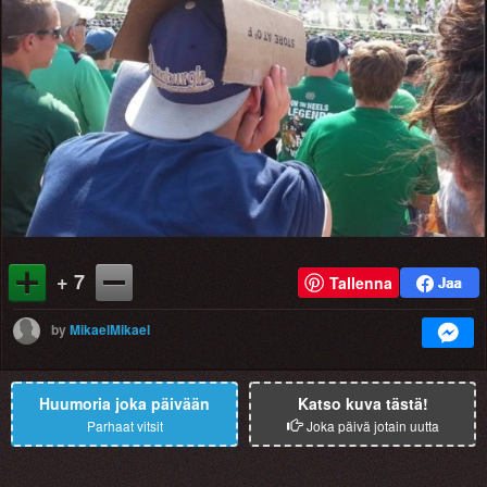
+ 7
Tallenna
by
MikaelMikael
Huumoria joka päivään
Katso kuva tästä!
Parhaat vitsit
Joka päivä jotain uutta